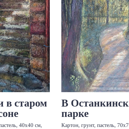
 в старом
В Останкинс
оне
парке
пастель, 40х40 см,
Картон, грунт, пастель, 70х7