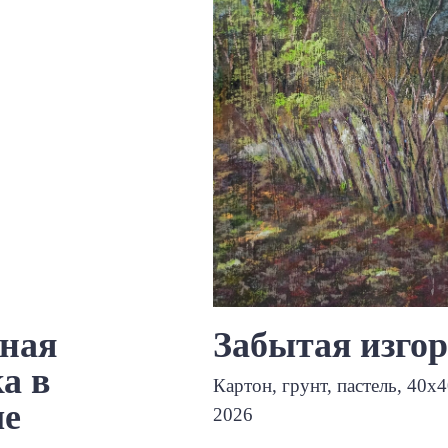
ная
Забытая изго
а в
Картон, грунт, пастель, 40х4
е
2026