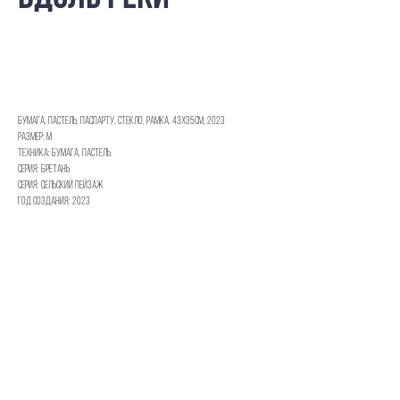
Добавить в корзину
Бумага, пастель, паспарту, стекло, рамка. 43Х35см, 2023
Размер: M
Техника: Бумага, пастель
Серия: Бретань
Серия: Сельский пейзаж
Год создания: 2023